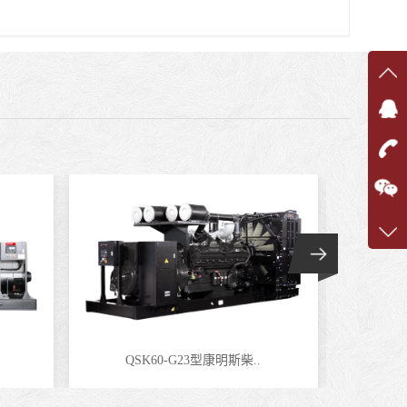
在线
在
咨询
1360
客服q
7375
QSK60-G23型康明斯柴..