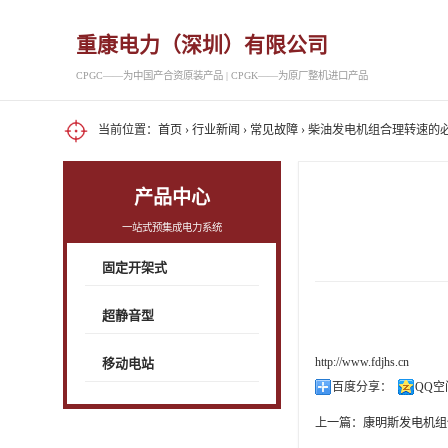
重康电力（深圳）有限公司
CPGC——为中国产合资原装产品 | CPGK——为原厂整机进口产品
当前位置：
首页
›
行业新闻
›
常见故障
› 柴油发电机组合理转速的
产品中心
一站式预集成电力系统
固定开架式
超静音型
http://www.fdjhs.cn
移动电站
百度分享：
QQ空
上一篇：
康明斯发电机组