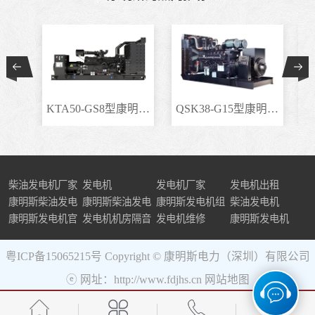
KTA50-GS8型康明斯柴..
QSK38-G15型康明斯柴..
柴油发电机厂家
发电机
发电机厂家
发电机出租
康明斯柴油发电
康明斯柴油发电
康明斯发电机组
柴油发电机
机组
康明斯发电机官
机
发电机机房隔音
发电机维修
康明斯发电机
网
粤ICP备15065215号
Copyright © 康明斯电力（深圳）有限公司
ⓔ 网址：http://www.fdjhs.cn
网站地图