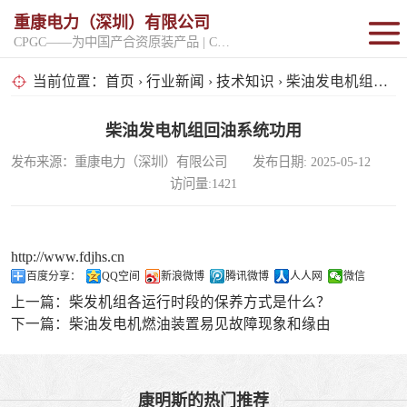
重康电力（深圳）有限公司
CPGC——为中国产合资原装产品 | CPGK——为原厂整机进口产品
固定开架式
当前位置：
首页
›
行业新闻
›
技术知识
› 柴油发电机组回油系统功用
超静音型
柴油发电机组回油系统功用
发布来源：重康电力（深圳）有限公司 发布日期: 2025-05-12
移动电站
访问量:1421
http://www.fdjhs.cn
百度分享：
QQ空间
新浪微博
腾讯微博
人人网
微信
上一篇：
柴发机组各运行时段的保养方式是什么？
下一篇：
柴油发电机燃油装置易见故障现象和缘由
康明斯的热门推荐