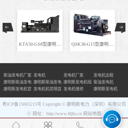
KTA50-GS8型康明斯柴..
QSK38-G15型康明斯柴..
柴油发电机厂家
发电机
发电机厂家
发电机出租
康明斯柴油发电
康明斯柴油发电
康明斯发电机组
柴油发电机
机组
康明斯发电机官
机
发电机机房隔音
发电机维修
康明斯发电机
网
粤ICP备15065215号
Copyright © 康明斯电力（深圳）有限公司
ⓔ 网址：http://www.fdjhs.cn
网站地图