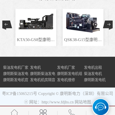
KTA50-GS8型康明斯柴..
QSK38-G15型康明斯柴..
柴油发电机厂家
发电机
发电机厂家
发电机出租
康明斯柴油发电
康明斯柴油发电
康明斯发电机组
柴油发电机
机组
康明斯发电机官
机
发电机机房隔音
发电机维修
康明斯发电机
网
粤ICP备15065215号
Copyright © 康明斯电力（深圳）有限公司
ⓔ 网址：http://www.fdjhs.cn
网站地图