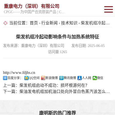
重康电力（深圳）有限公司
CPGC——为中国产合资原装产品 | CPGK——为原厂整机进口产品
固定开架式
当前位置：
首页
›
行业新闻
›
技术知识
› 柴发机组冷起动影响条件与加热系统特征
超静音型
柴发机组冷起动影响条件与加热系统特征
发布来源：重康电力（深圳）有限公司 发布日期: 2025-06-05
移动电站
访问量:1265
http://www.fdjhs.cn
百度分享：
QQ空间
新浪微博
腾讯微博
人人网
微信
上一篇：
柴发机组启动不成功：损坏根源何在？
下一篇：
柴油发电机组加机油口处向外冒白色蒸汽该怎么样解决事故？
康明斯的热门推荐