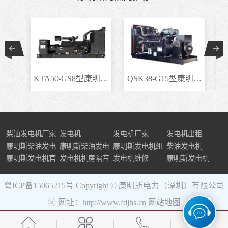
KTA50-GS8型康明斯柴..
QSK38-G15型康明斯柴..
柴油发电机厂家
发电机
发电机厂家
发电机出租
康明斯柴油发电
康明斯柴油发电
康明斯发电机组
柴油发电机
机组
康明斯发电机官
机
发电机机房隔音
发电机维修
康明斯发电机
网
粤ICP备15065215号
Copyright © 康明斯电力（深圳）有限公司
ⓔ 网址：http://www.fdjhs.cn
网站地图