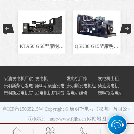
KTA50-GS8型康明斯柴..
QSK38-G15型康明斯柴..
柴油发电机厂家
发电机
发电机厂家
发电机出租
康明斯柴油发电
康明斯柴油发电
康明斯发电机组
柴油发电机
机组
康明斯发电机官
机
发电机机房隔音
发电机维修
康明斯发电机
网
粤ICP备15065215号
Copyright © 康明斯电力（深圳）有限公司
ⓔ 网址：http://www.fdjhs.cn
网站地图