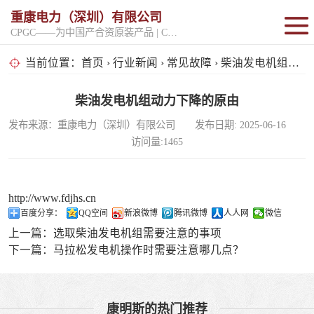
重康电力（深圳）有限公司
CPGC——为中国产合资原装产品 | CPGK——为原厂整机进口产品
固定开架式
当前位置：
首页
›
行业新闻
›
常见故障
› 柴油发电机组动力下降的原由
超静音型
柴油发电机组动力下降的原由
发布来源：重康电力（深圳）有限公司 发布日期: 2025-06-16
移动电站
访问量:1465
http://www.fdjhs.cn
百度分享：
QQ空间
新浪微博
腾讯微博
人人网
微信
上一篇：
选取柴油发电机组需要注意的事项
下一篇：
马拉松发电机操作时需要注意哪几点？
康明斯的热门推荐