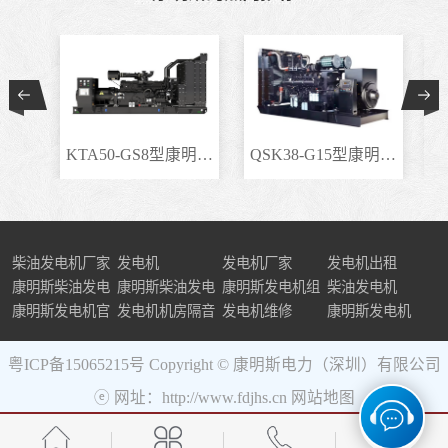
KTA50-GS8型康明斯柴..
QSK38-G15型康明斯柴..
柴油发电机厂家
发电机
发电机厂家
发电机出租
康明斯柴油发电
康明斯柴油发电
康明斯发电机组
柴油发电机
机组
康明斯发电机官
机
发电机机房隔音
发电机维修
康明斯发电机
网
粤ICP备15065215号
Copyright © 康明斯电力（深圳）有限公司
ⓔ 网址：http://www.fdjhs.cn
网站地图