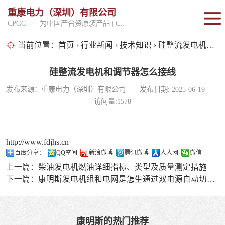
重康电力（深圳）有限公司
CPGC——为中国产合资原装产品 | CPGK——为原厂整机进口产品
固定开架式
当前位置：
首页
›
行业新闻
›
技术知识
› 硅整流发电机和调节器怎么接线
超静音型
硅整流发电机和调节器怎么接线
发布来源：重康电力（深圳）有限公司 发布日期: 2025-06-19
移动电站
访问量:1578
http://www.fdjhs.cn
百度分享：
QQ空间
新浪微博
腾讯微博
人人网
微信
上一篇：
柴油发电机燃油详细指标、类型及质量测定措施
下一篇：
康明斯发电机组和电网是怎生通过双电源自动切换装置转换的？
康明斯的热门推荐