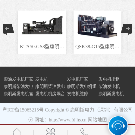
KTA50-GS8型康明斯柴..
QSK38-G15型康明斯柴..
柴油发电机厂家
发电机
发电机厂家
发电机出租
康明斯柴油发电
康明斯柴油发电
康明斯发电机组
柴油发电机
机组
康明斯发电机官
机
发电机机房隔音
发电机维修
康明斯发电机
网
粤ICP备15065215号
Copyright © 康明斯电力（深圳）有限公司
ⓔ 网址：http://www.fdjhs.cn
网站地图