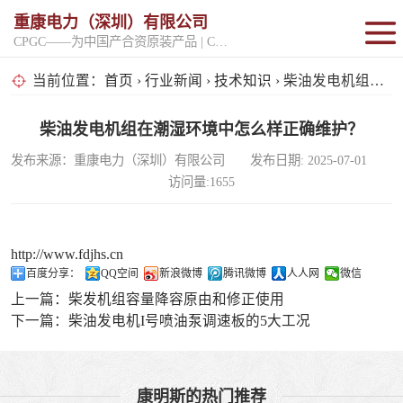
重康电力（深圳）有限公司
CPGC——为中国产合资原装产品 | CPGK——为原厂整机进口产品
固定开架式
当前位置：
首页
›
行业新闻
›
技术知识
› 柴油发电机组在潮湿环境中怎么样正确维护？
超静音型
柴油发电机组在潮湿环境中怎么样正确维护？
发布来源：重康电力（深圳）有限公司 发布日期: 2025-07-01
移动电站
访问量:1655
http://www.fdjhs.cn
百度分享：
QQ空间
新浪微博
腾讯微博
人人网
微信
上一篇：
柴发机组容量降容原由和修正使用
下一篇：
柴油发电机I号喷油泵调速板的5大工况
康明斯的热门推荐