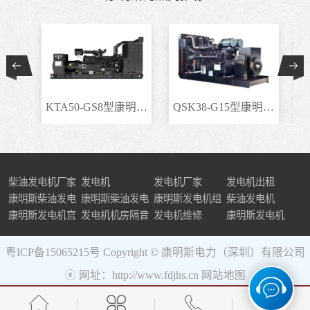
KTA50-GS8型康明斯柴..
QSK38-G15型康明斯柴..
柴油发电机厂家
发电机
发电机厂家
发电机出租
康明斯柴油发电
康明斯柴油发电
康明斯发电机组
柴油发电机
机组
康明斯发电机官
机
发电机机房隔音
发电机维修
康明斯发电机
网
粤ICP备15065215号
Copyright © 康明斯电力（深圳）有限公司
ⓔ 网址：http://www.fdjhs.cn
网站地图