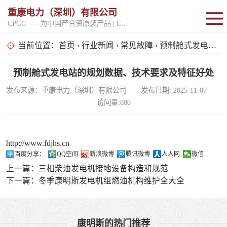
重康电力（深圳）有限公司
CPGC——为中国产合资原装产品 | CPGK——为原厂整机进口产品
固定开架式
当前位置：
首页
›
行业新闻
›
常见故障
› 预制舱式发电站的规划数据、技术要求及特征好处
超静音型
预制舱式发电站的规划数据、技术要求及特征好处
发布来源：重康电力（深圳）有限公司 发布日期: 2025-11-07
移动电站
访问量:880
http://www.fdjhs.cn
百度分享：
QQ空间
新浪微博
腾讯微博
人人网
微信
上一篇：
三相柴油发电机接地设备构造和规范
下一篇：
冬季康明斯发电机组燃油机构维护全大全
康明斯的热门推荐