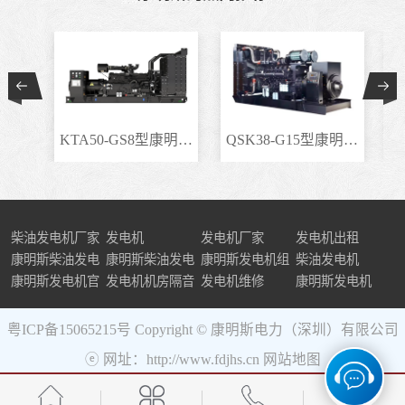
KTA50-GS8型康明斯柴..
QSK38-G15型康明斯柴..
柴油发电机厂家
发电机
发电机厂家
发电机出租
康明斯柴油发电
康明斯柴油发电
康明斯发电机组
柴油发电机
机组
康明斯发电机官
机
发电机机房隔音
发电机维修
康明斯发电机
网
粤ICP备15065215号
Copyright © 康明斯电力（深圳）有限公司
ⓔ 网址：http://www.fdjhs.cn
网站地图