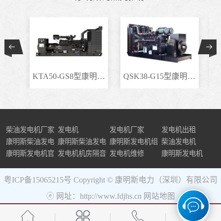
KTA50-GS8型康明斯柴..
QSK38-G15型康明斯柴..
柴油发电机厂家
发电机
发电机厂家
发电机出租
康明斯柴油发电
康明斯柴油发电
康明斯发电机组
柴油发电机
机组
康明斯发电机官
机
发电机机房隔音
发电机维修
康明斯发电机
网
粤ICP备15065215号
Copyright © 康明斯电力（深圳）有限公司
ⓔ 网址：http://www.fdjhs.cn
网站地图