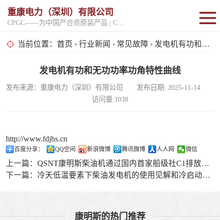
重康电力（深圳）有限公司
CPGC——为中国产合资原装产品 | CPGK——为原厂整机进口产品
固定开架式
当前位置：
首页
›
行业新闻
›
常见故障
› 发电机有功和无功功率功角特性曲线
超静音型
发电机有功和无功功率功角特性曲线
发布来源：重康电力（深圳）有限公司 发布日期: 2025-11-14
移动电站
访问量:1038
http://www.fdjhs.cn
百度分享：
QQ空间
新浪微博
腾讯微博
人人网
微信
上一篇：
QSNT康明斯柴油机通过国内首家船级社C1排放认证
下一篇：
冷天低温要素下柴油发电机的使用见解和冷启动要求
康明斯的热门推荐