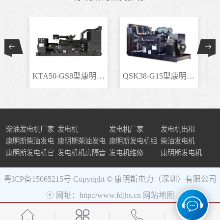
KTA50-GS8型康明斯柴..
QSK38-G15型康明斯柴..
柴油发电机厂家
发电机
发电机厂家
发电机出租
康明斯柴油发电
康明斯柴油发电
康明斯发电机组
柴油发电机
机组
康明斯发电机官
机
发电机机房隔音
发电机维修
康明斯发电机
网
粤ICP备15065215号
Copyright © 康明斯电力（深圳）有限公司
ⓔ 网址：http://www.fdjhs.cn
网站地图