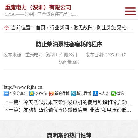
重康电力（深圳）有限公司
CPGC——为中国产合资原装产品 | CPGK——为原厂整机进口产品
固定开架式
当前位置：
首页
›
行业新闻
›
常见故障
› 防止柴油泵柱塞磨耗的程序
超静音型
防止柴油泵柱塞磨耗的程序
发布来源：重康电力（深圳）有限公司 发布日期: 2025-11-17
移动电站
访问量:996
http://www.fdjhs.cn
百度分享：
QQ空间
新浪微博
腾讯微博
人人网
微信
上一篇：
冷天低温要素下柴油发电机的使用见解和冷启动要求
下一篇：
发动机凸轮轴位置传感器信号“非法”和电压过低事故
康明斯的热门推荐