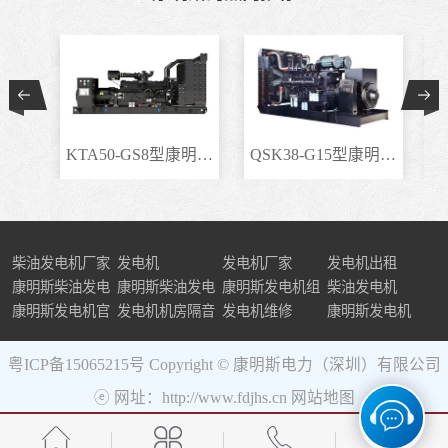
KTA50-GS8型康明斯柴..
QSK38-G15型康明斯柴..
柴油发电机厂家
发电机
发电机厂家
发电机出租
康明斯柴油发电
康明斯柴油发电
康明斯发电机组
柴油发电机
机组
康明斯发电机官
机
发电机机房隔音
发电机维修
康明斯发电机
网
粤ICP备15065215号
Copyright © 康明斯电力（深圳）有限公司
ⓔ 网址：http://www.fdjhs.cn
网站地图