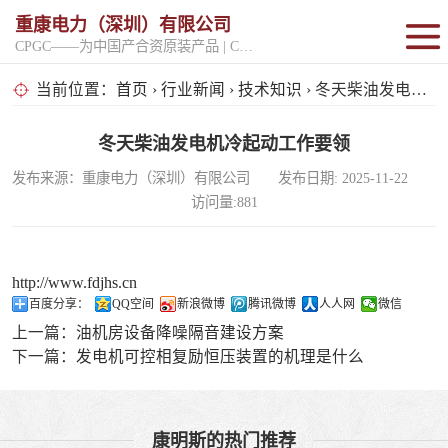
重康电力（深圳）有限公司
CPGC——为中国产合资原装产品 | CPGK——为原厂整机进口产品
固定开架式
当前位置：
首页
›
行业新闻
›
技术知识
› 冬天柴油发电机冷起动工作要领
超静音型
冬天柴油发电机冷起动工作要领
发布来源：重康电力（深圳）有限公司 发布日期: 2025-11-22
移动电站
访问量:881
http://www.fdjhs.cn
百度分享：
QQ空间
新浪微博
腾讯微博
人人网
微信
上一篇：
油机房设备降噪隔音建设方案
下一篇：
发电机可控相复励恒压装置的机理是什么
康明斯的热门推荐