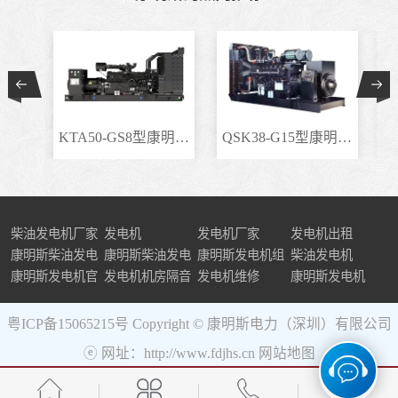
KTA50-GS8型康明斯柴..
QSK38-G15型康明斯柴..
柴油发电机厂家
发电机
发电机厂家
发电机出租
康明斯柴油发电
康明斯柴油发电
康明斯发电机组
柴油发电机
机组
康明斯发电机官
机
发电机机房隔音
发电机维修
康明斯发电机
网
粤ICP备15065215号
Copyright © 康明斯电力（深圳）有限公司
ⓔ 网址：http://www.fdjhs.cn
网站地图