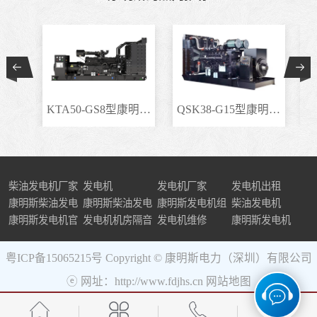
KTA50-GS8型康明斯柴..
QSK38-G15型康明斯柴..
柴油发电机厂家
发电机
发电机厂家
发电机出租
康明斯柴油发电
康明斯柴油发电
康明斯发电机组
柴油发电机
机组
康明斯发电机官
机
发电机机房隔音
发电机维修
康明斯发电机
网
粤ICP备15065215号
Copyright © 康明斯电力（深圳）有限公司
ⓔ 网址：http://www.fdjhs.cn
网站地图