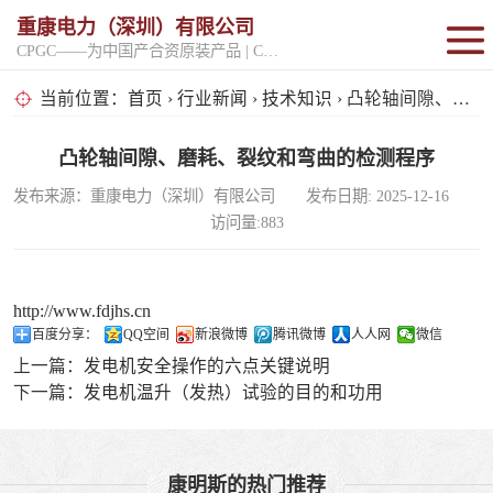
重康电力（深圳）有限公司
CPGC——为中国产合资原装产品 | CPGK——为原厂整机进口产品
固定开架式
当前位置：
首页
›
行业新闻
›
技术知识
› 凸轮轴间隙、磨耗、裂纹和弯曲的检测程序
超静音型
凸轮轴间隙、磨耗、裂纹和弯曲的检测程序
发布来源：重康电力（深圳）有限公司 发布日期: 2025-12-16
移动电站
访问量:883
http://www.fdjhs.cn
百度分享：
QQ空间
新浪微博
腾讯微博
人人网
微信
上一篇：
发电机安全操作的六点关键说明
下一篇：
发电机温升（发热）试验的目的和功用
康明斯的热门推荐