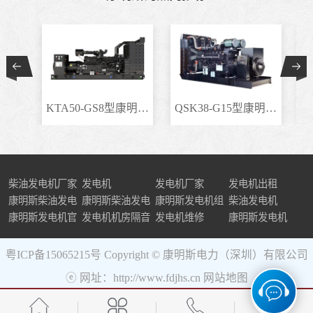
KTA50-GS8型康明斯柴..
QSK38-G15型康明斯柴..
柴油发电机厂家
发电机
发电机厂家
发电机出租
康明斯柴油发电
康明斯柴油发电
康明斯发电机组
柴油发电机
机组
康明斯发电机官
机
发电机机房隔音
发电机维修
康明斯发电机
网
粤ICP备15065215号
Copyright © 康明斯电力（深圳）有限公司
ⓔ 网址：http://www.fdjhs.cn
网站地图