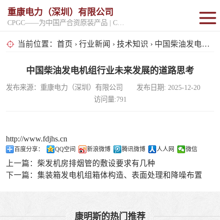
重康电力（深圳）有限公司
CPGC——为中国产合资原装产品 | CPGK——为原厂整机进口产品
固定开架式
当前位置：
首页
›
行业新闻
›
技术知识
› 中国柴油发电机组行业未来发展的道路思考
超静音型
中国柴油发电机组行业未来发展的道路思考
发布来源：重康电力（深圳）有限公司 发布日期: 2025-12-20
移动电站
访问量:791
http://www.fdjhs.cn
百度分享：
QQ空间
新浪微博
腾讯微博
人人网
微信
上一篇：
柴发机房排烟管的敷设要求有几种
下一篇：
集装箱发电机组箱体构造、表面处理和降噪布置
康明斯的热门推荐