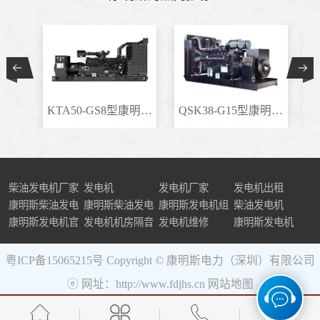
KTA50-GS8型康明斯柴..
QSK38-G15型康明斯柴..
柴油发电机厂家
发电机
发电机厂家
发电机出租
康明斯柴油发电
康明斯柴油发电
康明斯发电机组
柴油发电机
机组
康明斯发电机官
机
发电机机房隔音
发电机维修
康明斯发电机
网
粤ICP备15065215号
Copyright © 康明斯电力（深圳）有限公司
ⓔ 网址：http://www.fdjhs.cn
网站地图