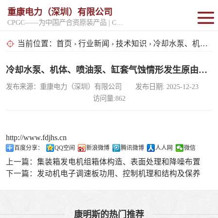
重康电力（深圳）有限公司
CPGC——为中国产合资原装产品 | CPGK——为原厂整机进口产品
固定开架式
当前位置：
首页
›
行业新闻
›
技术知识
› 冷却水泵、机体、喷油泵、缸套气蚀情形发生原由分析
超静音型
冷却水泵、机体、喷油泵、缸套气蚀情形发生原由分析
发布来源：重康电力（深圳）有限公司 发布日期: 2025-12-23
移动电站
访问量:862
http://www.fdjhs.cn
百度分享：
QQ空间
新浪微博
腾讯微博
人人网
微信
上一篇：
集装箱发电机组箱体构造、表面处理和降噪布置
下一篇：
发动机电子调速板功用、控制机理和结构及保养
康明斯的热门推荐