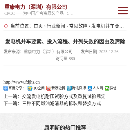
重康电力（深圳）有限公司
CPGC——为中国产合资原装产品 | CPGK——为原厂整机进口产品
固定开架式
当前位置：
首页
›
行业新闻
›
常见故障
› 发电机并车要素、投入流程、并列失败的因由及清除
超静音型
发电机并车要素、投入流程、并列失败的因由及清除
发布来源：重康电力（深圳）有限公司 发布日期: 2025-12-26
移动电站
访问量:880
http://www.fdjhs.cn
百度分享：
QQ空间
新浪微博
腾讯微博
人人网
微信
上一篇：
交流发电机耐压试验方式及重复试验规定
下一篇：
三种不同燃油滤清器的拆装和替换方式
康明斯的热门推荐