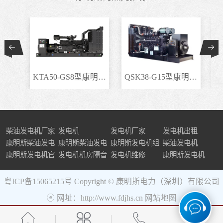
KTA50-GS8型康明斯柴..
QSK38-G15型康明斯柴..
柴油发电机厂家
发电机
发电机厂家
发电机出租
康明斯柴油发电
康明斯柴油发电
康明斯发电机组
柴油发电机
机组
康明斯发电机官
机
发电机机房隔音
发电机维修
康明斯发电机
网
粤ICP备15065215号
Copyright © 康明斯电力（深圳）有限公司
ⓔ 网址：http://www.fdjhs.cn
网站地图