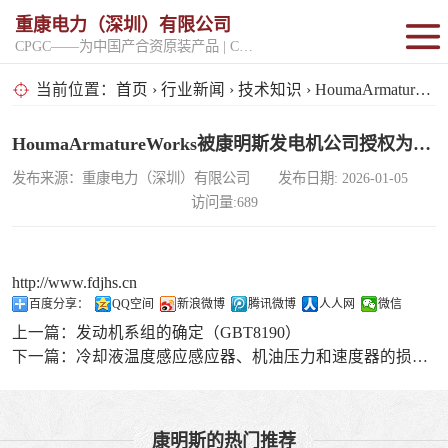
重康电力（深圳）有限公司
CPGC——为中国产合资原装产品 | CPGK——为原厂整机进口产品
固定开架式
当前位置：
首页
›
行业新闻
›
技术知识
› HoumaArmatureWorks被康明斯发电机公司授权为北美地区提供商
超静音型
HoumaArmatureWorks被康明斯发电机公司授权为北美地区提供商
发布来源：重康电力（深圳）有限公司 发布日期: 2026-01-05
移动电站
访问量:689
http://www.fdjhs.cn
百度分享：
QQ空间
新浪微博
腾讯微博
人人网
微信
上一篇：
发动机系组的确定（GBT8190）
下一篇：
冷却液温度感应感应器、机油压力和速度器的损坏检验
康明斯的热门推荐