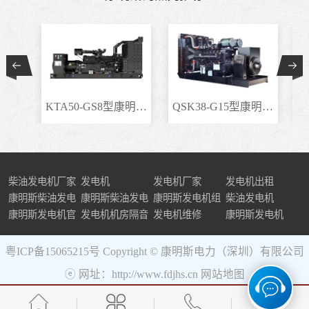
KTA50-GS8型康明斯柴..
QSK38-G15型康明斯柴..
柴油发电机厂家
发电机
发电机厂家
发电机出租
康明斯柴油发电
康明斯柴油发电
康明斯发电机组
柴油发电机
机组
康明斯发电机官
机
发电机机房隔音
发电机维修
康明斯发电机
网
粤ICP备15065215号
Copyright © 康明斯电力（深圳）有限公司
ⓔ 网址：http://www.fdjhs.cn
网站地图