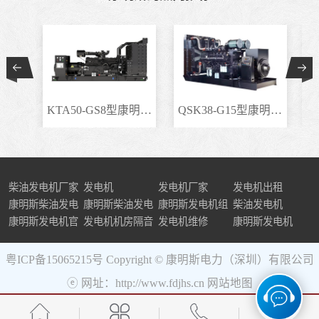
KTA50-GS8型康明斯柴..
QSK38-G15型康明斯柴..
柴油发电机厂家
发电机
发电机厂家
发电机出租
康明斯柴油发电
康明斯柴油发电
康明斯发电机组
柴油发电机
机组
康明斯发电机官
机
发电机机房隔音
发电机维修
康明斯发电机
网
粤ICP备15065215号
Copyright © 康明斯电力（深圳）有限公司
ⓔ 网址：http://www.fdjhs.cn
网站地图