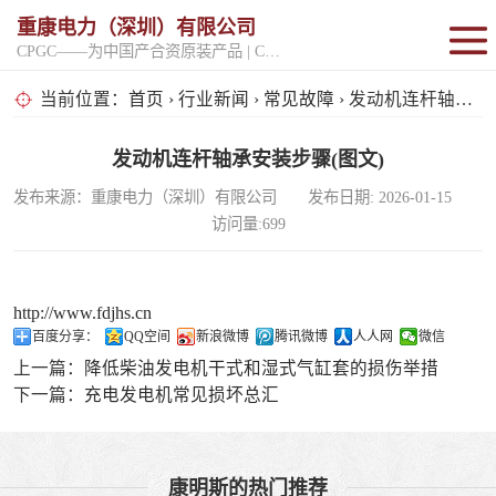
重康电力（深圳）有限公司
CPGC——为中国产合资原装产品 | CPGK——为原厂整机进口产品
固定开架式
当前位置：
首页
›
行业新闻
›
常见故障
› 发动机连杆轴承安装步骤(图文)
超静音型
发动机连杆轴承安装步骤(图文)
发布来源：重康电力（深圳）有限公司 发布日期: 2026-01-15
移动电站
访问量:699
http://www.fdjhs.cn
百度分享：
QQ空间
新浪微博
腾讯微博
人人网
微信
上一篇：
降低柴油发电机干式和湿式气缸套的损伤举措
下一篇：
充电发电机常见损坏总汇
康明斯的热门推荐