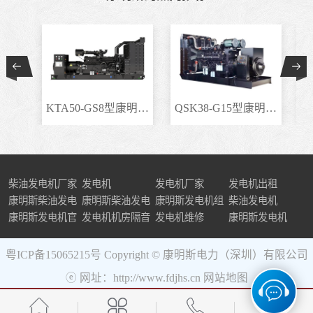
KTA50-GS8型康明斯柴..
QSK38-G15型康明斯柴..
柴油发电机厂家
发电机
发电机厂家
发电机出租
康明斯柴油发电
康明斯柴油发电
康明斯发电机组
柴油发电机
机组
康明斯发电机官
机
发电机机房隔音
发电机维修
康明斯发电机
网
粤ICP备15065215号
Copyright © 康明斯电力（深圳）有限公司
ⓔ 网址：http://www.fdjhs.cn
网站地图