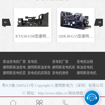
KTA50-GS8型康明斯柴..
QSK38-G15型康明斯柴..
柴油发电机厂家
发电机
发电机厂家
发电机出租
康明斯柴油发电
康明斯柴油发电
康明斯发电机组
柴油发电机
机组
康明斯发电机官
机
发电机机房隔音
发电机维修
康明斯发电机
网
粤ICP备15065215号
Copyright © 康明斯电力（深圳）有限公司
ⓔ 网址：http://www.fdjhs.cn
网站地图