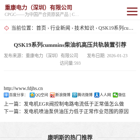
重康电力（深圳）有限公司
CPGC——为中国产合资原装产品 | CPGK——为原厂整机进口产品
固定开架式
当前位置：
首页
›
行业新闻
›
技术知识
› QSK19系列cummins柴油机高压共轨装置引荐
超静音型
QSK19系列cummins柴油机高压共轨装置引荐
发布来源：重康电力（深圳）有限公司 发布日期: 2026-01-23
移动电站
访问量:593
http://www.fdjhs.cn
百度分享：
QQ空间
新浪微博
腾讯微博
人人网
微信
上一篇：
发电机EGR阀控制电路电流低于正常值怎么做
下一篇：
发电机喷油泵供油压力低于正常作业范围的原因
康明斯的热门推荐