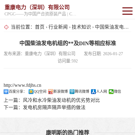
重康电力（深圳）有限公司
CPGC——为中国产合资原装产品 | CPGK——为原厂整机进口产品
固定开架式
当前位置：
首页
›
行业新闻
›
技术知识
› 中国柴油发电机组的**及DIN等相应标准
超静音型
中国柴油发电机组的**及DIN等相应标准
发布来源：重康电力（深圳）有限公司 发布日期: 2026-01-27
移动电站
访问量:592
http://www.fdjhs.cn
百度分享：
QQ空间
新浪微博
腾讯微博
人人网
微信
上一篇：
风冷和水冷柴油发动机的优劣势对比
下一篇：
发电机房隔声隔声举措的做法
康明斯的热门推荐