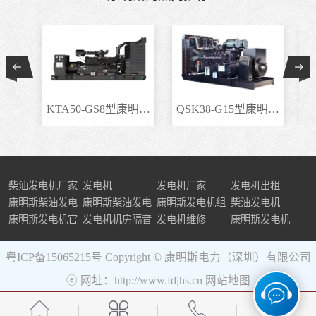
KTA50-GS8型康明斯柴..
QSK38-G15型康明斯柴..
柴油发电机厂家
发电机
发电机厂家
发电机出租
康明斯柴油发电
康明斯柴油发电
康明斯发电机组
柴油发电机
机组
康明斯发电机官
机
发电机机房隔音
发电机维修
康明斯发电机
网
粤ICP备15065215号
Copyright © 康明斯电力（深圳）有限公司
ⓔ 网址：http://www.fdjhs.cn
网站地图