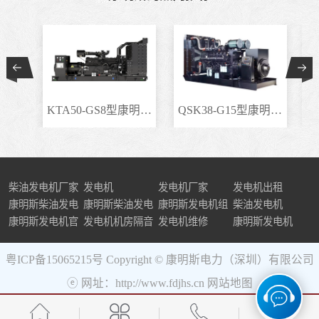
KTA50-GS8型康明斯柴..
QSK38-G15型康明斯柴..
柴油发电机厂家
发电机
发电机厂家
发电机出租
康明斯柴油发电
康明斯柴油发电
康明斯发电机组
柴油发电机
机组
康明斯发电机官
机
发电机机房隔音
发电机维修
康明斯发电机
网
粤ICP备15065215号
Copyright © 康明斯电力（深圳）有限公司
ⓔ 网址：http://www.fdjhs.cn
网站地图