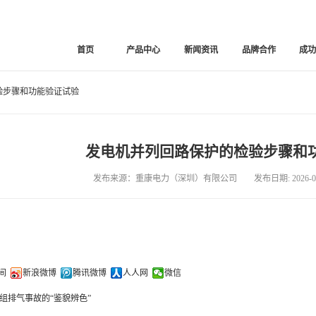
首页
产品中心
新闻资讯
品牌合作
成
验步骤和功能验证试验
发电机并列回路保护的检验步骤和
发布来源：重康电力（深圳）有限公司 发布日期: 2026-01
间
新浪微博
腾讯微博
人人网
微信
组排气事故的“鉴貌辨色”