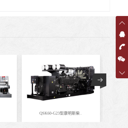
在线
在
咨询
1360
客服q
7375
QSK60-G23型康明斯柴..