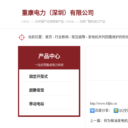
重康电力（深圳）有限公司
CPGC——为中国产合资原装产品 | CPGK——为原厂整机进口产品
当前位置：
首页
›
行业新闻
›
常见故障
› 发电机并列回路保护的检
产品中心
一站式预集成电力系统
固定开架式
超静音型
http://www.fdjhs.cn
移动电站
百度分享：
QQ空
上一篇：
何为柴油发电机