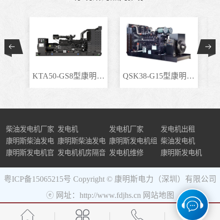
KTA50-GS8型康明斯柴..
QSK38-G15型康明斯柴..
柴油发电机厂家
发电机
发电机厂家
发电机出租
康明斯柴油发电
康明斯柴油发电
康明斯发电机组
柴油发电机
机组
康明斯发电机官
机
发电机机房隔音
发电机维修
康明斯发电机
网
粤ICP备15065215号
Copyright © 康明斯电力（深圳）有限公司
ⓔ 网址：http://www.fdjhs.cn
网站地图