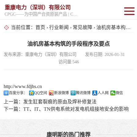
重康电力（深圳）有限公司
CPGC——为中国产合资原装产品 | CPGK——为原厂整机进口产品
固定开架式
当前位置：
首页
›
行业新闻
›
常见故障
› 油机房基本构筑的手段程序及要点
超静音型
油机房基本构筑的手段程序及要点
发布来源：重康电力（深圳）有限公司 发布日期: 2026-01-31
移动电站
访问量:546
http://www.fdjhs.cn
百度分享：
QQ空间
新浪微博
腾讯微博
人人网
微信
上一篇：
发生缸套裂痕的原由及焊补修复法
下一篇：
TT、IT、TN供电系统对发电机组接地安全的影响
康明斯的热门推荐