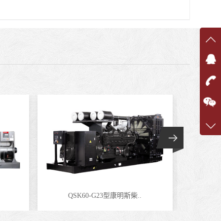
在线
在
咨询
1360
客服q
7375
QSK60-G23型康明斯柴..