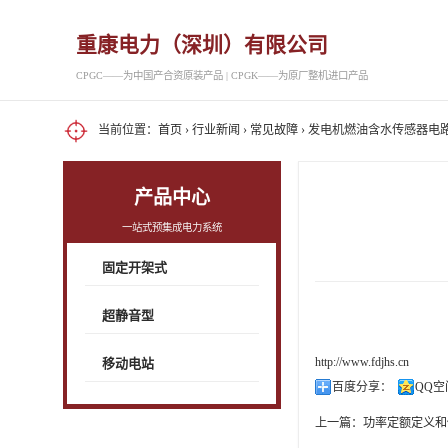
重康电力（深圳）有限公司
CPGC——为中国产合资原装产品 | CPGK——为原厂整机进口产品
当前位置：
首页
›
行业新闻
›
常见故障
› 发电机燃油含水传感器电
产品中心
一站式预集成电力系统
固定开架式
超静音型
http://www.fdjhs.cn
移动电站
百度分享：
QQ空
上一篇：
功率定额定义和修正