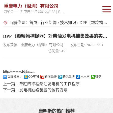
重康电力（深圳）有限公司
CPGC——为中国产合资原装产品 | CPGK——为原厂整机进口产品
固定开架式
当前位置：
首页
›
行业新闻
›
技术知识
› DPF（颗粒物捕捉器）对柴油发电机捕集效果的实验解析
超静音型
DPF（颗粒物捕捉器）对柴油发电机捕集效果的实验解析
发布来源：重康电力（深圳）有限公司 发布日期: 2026-02-03
移动电站
访问量:515
http://www.fdjhs.cn
百度分享：
QQ空间
新浪微博
腾讯微博
人人网
微信
上一篇：
单缸四冲程柴油发电机的工作程序
下一篇：
发电机励磁装置的运转方法
康明斯的热门推荐