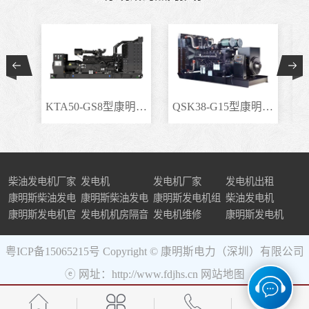
KTA50-GS8型康明斯柴..
QSK38-G15型康明斯柴..
柴油发电机厂家
发电机
发电机厂家
发电机出租
康明斯柴油发电
康明斯柴油发电
康明斯发电机组
柴油发电机
机组
康明斯发电机官
机
发电机机房隔音
发电机维修
康明斯发电机
网
粤ICP备15065215号
Copyright © 康明斯电力（深圳）有限公司
ⓔ 网址：http://www.fdjhs.cn
网站地图