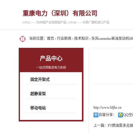
重康电力（深圳）有限公司
CPGC——为中国产合资原装产品 | CPGK——为原厂整机进口产品
当前位置：
首页
›
行业新闻
›
技术知识
› 东风cummins柴油发动机6B
产品中心
一站式预集成电力系统
固定开架式
超静音型
http://www.fdjhs.cn
移动电站
百度分享：
QQ空
上一篇：
PT燃油泵多见