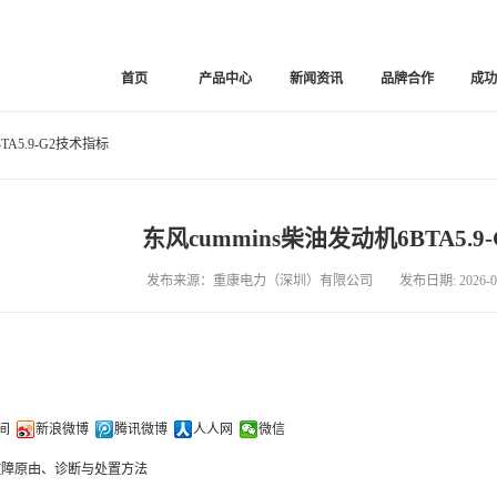
首页
产品中心
新闻资讯
品牌合作
成
TA5.9-G2技术指标
东风cummins柴油发动机6BTA5.
发布来源：重康电力（深圳）有限公司 发布日期: 2026-02
间
新浪微博
腾讯微博
人人网
微信
故障原由、诊断与处置方法