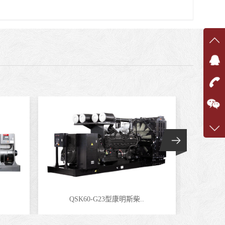
在线
在
咨询
1360
客服q
7375
QSK60-G23型康明斯柴..