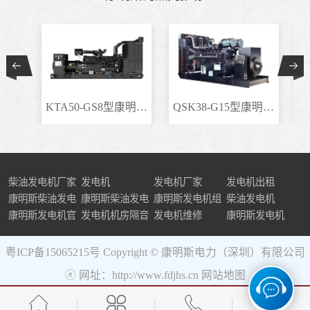
KTA50-GS8型康明斯柴..
QSK38-G15型康明斯柴..
柴油发电机厂家
发电机
发电机厂家
发电机出租
康明斯柴油发电
康明斯柴油发电
康明斯发电机组
柴油发电机
机组
康明斯发电机官
机
发电机机房隔音
发电机维修
康明斯发电机
网
粤ICP备15065215号
Copyright © 康明斯电力（深圳）有限公司
ⓔ 网址：http://www.fdjhs.cn
网站地图