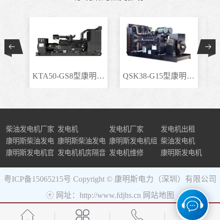
KTA50-GS8型康明斯柴..
QSK38-G15型康明斯柴..
柴油发电机厂家
发电机
发电机厂家
发电机出租
康明斯柴油发电
康明斯柴油发电
康明斯发电机组
柴油发电机
机组
康明斯发电机官
机
发电机机房隔音
发电机维修
康明斯发电机
网
粤ICP备15065215号
Copyright © 康明斯电力（深圳）有限公司
ⓔ 网址：http://www.fdjhs.cn
网站地图