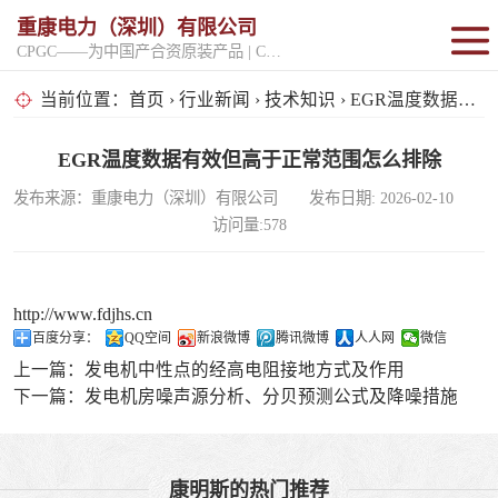
重康电力（深圳）有限公司
CPGC——为中国产合资原装产品 | CPGK——为原厂整机进口产品
固定开架式
当前位置：
首页
›
行业新闻
›
技术知识
› EGR温度数据有效但高于正常范围怎么排除
超静音型
EGR温度数据有效但高于正常范围怎么排除
发布来源：重康电力（深圳）有限公司 发布日期: 2026-02-10
移动电站
访问量:578
http://www.fdjhs.cn
百度分享：
QQ空间
新浪微博
腾讯微博
人人网
微信
上一篇：
发电机中性点的经高电阻接地方式及作用
下一篇：
发电机房噪声源分析、分贝预测公式及降噪措施
康明斯的热门推荐