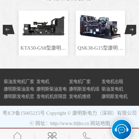
KTA50-GS8型康明斯柴..
QSK38-G15型康明斯柴..
柴油发电机厂家
发电机
发电机厂家
发电机出租
康明斯柴油发电
康明斯柴油发电
康明斯发电机组
柴油发电机
机组
康明斯发电机官
机
发电机机房隔音
发电机维修
康明斯发电机
网
粤ICP备15065215号
Copyright © 康明斯电力（深圳）有限公司
ⓔ 网址：http://www.fdjhs.cn
网站地图