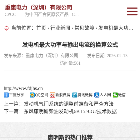
重康电力（深圳）有限公司
CPGC——为中国产合资原装产品 | CPGK——为原厂整机进口产品
固定开架式
当前位置：
首页
›
行业新闻
›
常见故障
› 发电机最大功率与输出电流的换算公式
超静音型
发电机最大功率与输出电流的换算公式
发布来源：重康电力（深圳）有限公司 发布日期: 2026-02-13
移动电站
访问量:561
http://www.fdjhs.cn
百度分享：
QQ空间
新浪微博
腾讯微博
人人网
微信
上一篇：
发动机气门系统的调整前准备和严查方法
下一篇：
东风康明斯柴油发动机6BT5.9-G2技术数据
康明斯的热门推荐