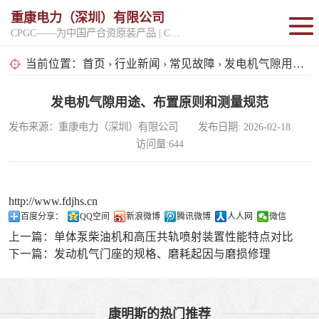
重康电力（深圳）有限公司
CPGC——为中国产合资原装产品 | CPGK——为原厂整机进口产品
固定开架式
当前位置：
首页
›
行业新闻
›
常见故障
› 发电机气隙用途、布置原则和测量规范
超静音型
发电机气隙用途、布置原则和测量规范
发布来源：重康电力（深圳）有限公司 发布日期: 2026-02-18
移动电站
访问量:644
http://www.fdjhs.cn
百度分享：
QQ空间
新浪微博
腾讯微博
人人网
微信
上一篇：
单体泵柴油机和高压共轨喷射装置性能特点对比
下一篇：
发动机气门座的规格、磨耗起因与磨损修理
康明斯的热门推荐