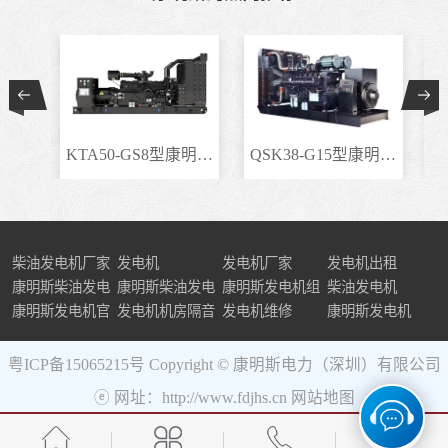
KTA50-GS8型康明斯柴..
QSK38-G15型康明斯柴..
柴油发电机厂家
发电机
发电机厂家
发电机出租
康明斯柴油发电
康明斯柴油发电
康明斯发电机组
柴油发电机
机组
康明斯发电机官
机
发电机机房隔音
发电机维修
康明斯发电机
网
粤ICP备15065215号
Copyright © 康明斯电力（深圳）有限公司
ⓔ 网址：http://www.fdjhs.cn
网站地图