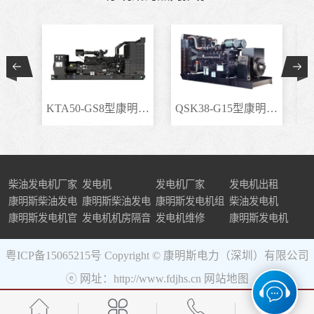
KTA50-GS8型康明斯柴..
QSK38-G15型康明斯柴..
柴油发电机厂家
发电机
发电机厂家
发电机出租
康明斯柴油发电
康明斯柴油发电
康明斯发电机组
柴油发电机
机组
康明斯发电机官
机
发电机机房隔音
发电机维修
康明斯发电机
网
粤ICP备15065215号
Copyright © 康明斯电力（深圳）有限公司
ⓔ 网址：http://www.fdjhs.cn
网站地图