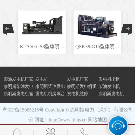
KTA50-GS8型康明斯柴..
QSK38-G15型康明斯柴..
柴油发电机厂家
发电机
发电机厂家
发电机出租
康明斯柴油发电
康明斯柴油发电
康明斯发电机组
柴油发电机
机组
康明斯发电机官
机
发电机机房隔音
发电机维修
康明斯发电机
网
粤ICP备15065215号
Copyright © 康明斯电力（深圳）有限公司
ⓔ 网址：http://www.fdjhs.cn
网站地图