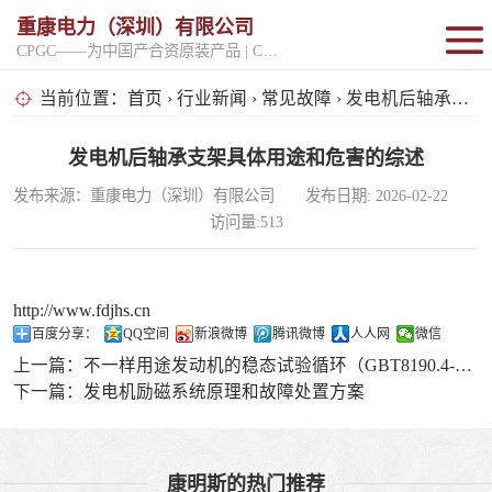
重康电力（深圳）有限公司
CPGC——为中国产合资原装产品 | CPGK——为原厂整机进口产品
固定开架式
当前位置：
首页
›
行业新闻
›
常见故障
› 发电机后轴承支架具体用途和危害的综述
超静音型
发电机后轴承支架具体用途和危害的综述
发布来源：重康电力（深圳）有限公司 发布日期: 2026-02-22
移动电站
访问量:513
http://www.fdjhs.cn
百度分享：
QQ空间
新浪微博
腾讯微博
人人网
微信
上一篇：
不一样用途发动机的稳态试验循环（GBT8190.4-2010）
下一篇：
发电机励磁系统原理和故障处置方案
康明斯的热门推荐