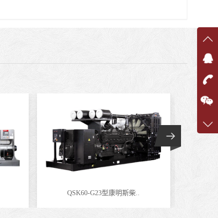
在线
在
咨询
1360
客服q
7375
QSK60-G23型康明斯柴..