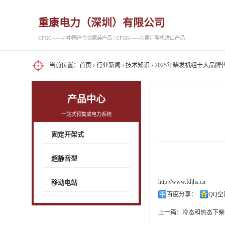
重康电力（深圳）有限公司
CPGC——为中国产合资原装产品 | CPGK——为原厂整机进口产品
当前位置：
首页
›
行业新闻
›
技术知识
› 2025年柴发机组十大品
产品中心
一站式预集成电力系统
固定开架式
超静音型
http://www.fdjhs.cn
移动电站
百度分享：
QQ空
上一篇：
冷态和热态下柴