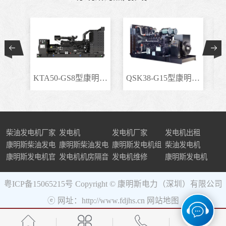
KTA50-GS8型康明斯柴..
QSK38-G15型康明斯柴..
柴油发电机厂家
发电机
发电机厂家
发电机出租
康明斯柴油发电
康明斯柴油发电
康明斯发电机组
柴油发电机
机组
康明斯发电机官
机
发电机机房隔音
发电机维修
康明斯发电机
网
粤ICP备15065215号
Copyright © 康明斯电力（深圳）有限公司
ⓔ 网址：http://www.fdjhs.cn
网站地图