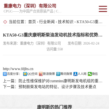
重康电力（深圳）有限公司
CPGC——为中国产合资原装产品 | CPGK——为原厂整机进口产品
固定开架式
当前位置：
首页
›
行业新闻
›
技术知识
› KTA50-G3重庆康明斯柴油发动机技术指标和优势优点
超静音型
KTA50-G3重庆康明斯柴油发动机技术指标和优势优点
发布来源：重康电力（深圳）有限公司 发布日期: 2026-02-24
移动电站
访问量:558
http://www.fdjhs.cn
百度分享：
QQ空间
新浪微博
腾讯微博
人人网
微信
上一篇：
防止性维保维护对cummins康明斯发电机组的重要功能
下一篇：
预制舱柴发电站的特征、设计步骤及技术要点
康明斯的热门推荐