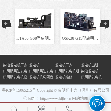
KTA50-GS8型康明斯柴..
QSK38-G15型康明斯柴..
柴油发电机厂家
发电机
发电机厂家
发电机出租
康明斯柴油发电
康明斯柴油发电
康明斯发电机组
柴油发电机
机组
康明斯发电机官
机
发电机机房隔音
发电机维修
康明斯发电机
网
粤ICP备15065215号
Copyright © 康明斯电力（深圳）有限公司
ⓔ 网址：http://www.fdjhs.cn
网站地图