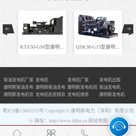
KTA50-GS8型康明斯柴..
QSK38-G15型康明斯柴..
柴油发电机厂家
发电机
发电机厂家
发电机出租
康明斯柴油发电
康明斯柴油发电
康明斯发电机组
柴油发电机
机组
康明斯发电机官
机
发电机机房隔音
发电机维修
康明斯发电机
网
粤ICP备15065215号
Copyright © 康明斯电力（深圳）有限公司
ⓔ 网址：http://www.fdjhs.cn
网站地图