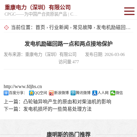
重康电力（深圳）有限公司
CPGC——为中国产合资原装产品 | CPGK——为原厂整机进口产品
固定开架式
当前位置：
首页
›
行业新闻
›
常见故障
› 发电机励磁回路一点和两点接地保护
超静音型
发电机励磁回路一点和两点接地保护
发布来源：重康电力（深圳）有限公司 发布日期: 2026-03-06
移动电站
访问量:477
http://www.fdjhs.cn
百度分享：
QQ空间
新浪微博
腾讯微博
人人网
微信
上一篇：
凸轮轴异响产生的原由和对柴油机的影响
下一篇：
发电机损坏的一些简易处理方法
康明斯的热门推荐