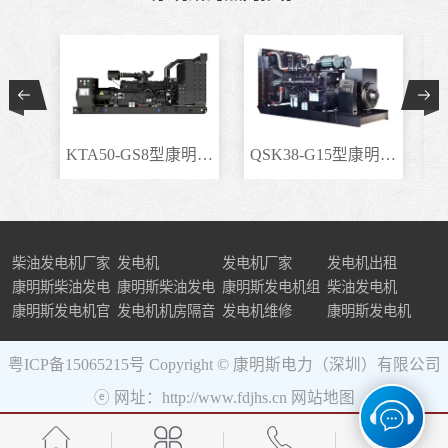
KTA50-GS8型康明斯柴..
QSK38-G15型康明斯柴..
柴油发电机厂家
发电机
发电机厂家
发电机出租
康明斯柴油发电
康明斯柴油发电
康明斯发电机组
柴油发电机
机组
康明斯发电机官
机
发电机机房隔音
发电机维修
康明斯发电机
网
粤ICP备15065215号
Copyright © 康明斯电力（深圳）有限公司
ⓔ 网址：http://www.fdjhs.cn
网站地图