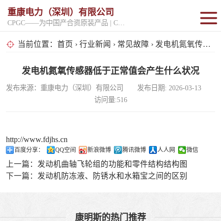
重康电力（深圳）有限公司
CPGC——为中国产合资原装产品 | CPGK——为原厂整机进口产品
固定开架式
当前位置：
首页
›
行业新闻
›
常见故障
› 发电机氮氧传感器低于正常值会产生什么状况
超静音型
发电机氮氧传感器低于正常值会产生什么状况
发布来源：重康电力（深圳）有限公司 发布日期: 2026-03-13
移动电站
访问量:516
http://www.fdjhs.cn
百度分享：
QQ空间
新浪微博
腾讯微博
人人网
微信
上一篇：
发动机曲轴飞轮组的功能和零件结构结构图
下一篇：
发动机防冻液、防锈水和水箱宝之间的区别
康明斯的热门推荐