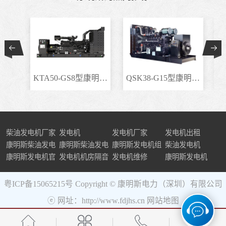
KTA50-GS8型康明斯柴..
QSK38-G15型康明斯柴..
柴油发电机厂家
发电机
发电机厂家
发电机出租
康明斯柴油发电
康明斯柴油发电
康明斯发电机组
柴油发电机
机组
康明斯发电机官
机
发电机机房隔音
发电机维修
康明斯发电机
网
粤ICP备15065215号
Copyright © 康明斯电力（深圳）有限公司
ⓔ 网址：http://www.fdjhs.cn
网站地图