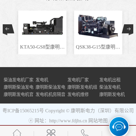
KTA50-GS8型康明斯柴..
QSK38-G15型康明斯柴..
柴油发电机厂家
发电机
发电机厂家
发电机出租
康明斯柴油发电
康明斯柴油发电
康明斯发电机组
柴油发电机
机组
康明斯发电机官
机
发电机机房隔音
发电机维修
康明斯发电机
网
粤ICP备15065215号
Copyright © 康明斯电力（深圳）有限公司
ⓔ 网址：http://www.fdjhs.cn
网站地图