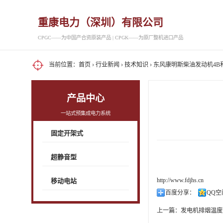
重康电力（深圳）有限公司
CPGC——为中国产合资原装产品 | CPGK——为原厂整机进口产品
当前位置：
首页
›
行业新闻
›
技术知识
› 东风康明斯柴油发动机4B
产品中心
一站式预集成电力系统
固定开架式
超静音型
http://www.fdjhs.cn
移动电站
百度分享：
QQ空
上一篇：
发电机排烟温度