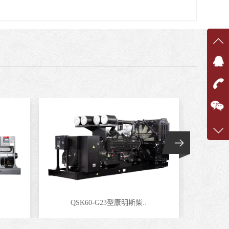
在线
在
咨询
1360
客服q
7375
QSK60-G23型康明斯柴..