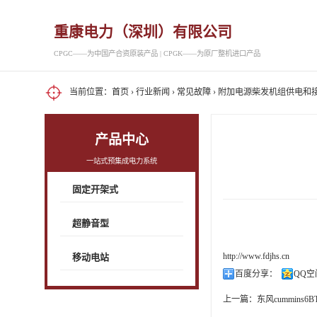
重康电力（深圳）有限公司
CPGC——为中国产合资原装产品 | CPGK——为原厂整机进口产品
当前位置：
首页
›
行业新闻
›
常见故障
› 附加电源柴发机组供电和
产品中心
一站式预集成电力系统
固定开架式
超静音型
http://www.fdjhs.cn
移动电站
百度分享：
QQ空
上一篇：
东风cummins