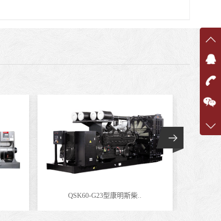
在线
在
咨询
1360
客服q
7375
QSK60-G23型康明斯柴..