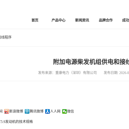
首页
产品中心
新闻资讯
品牌合作
成
接线程序
附加电源柴发机组供电和接
发布来源：重康电力（深圳）有限公司 发布日期: 2026-03
间
新浪微博
腾讯微博
人人网
微信
6BT5.9发动机的技术规格