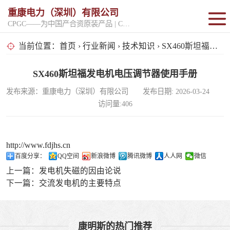
重康电力（深圳）有限公司
CPGC——为中国产合资原装产品 | CPGK——为原厂整机进口产品
固定开架式
当前位置：
首页
›
行业新闻
›
技术知识
› SX460斯坦福发电机电压调节器使用手册
超静音型
SX460斯坦福发电机电压调节器使用手册
发布来源：重康电力（深圳）有限公司 发布日期: 2026-03-24
移动电站
访问量:406
http://www.fdjhs.cn
百度分享：
QQ空间
新浪微博
腾讯微博
人人网
微信
上一篇：
发电机失磁的因由论说
下一篇：
交流发电机的主要特点
康明斯的热门推荐