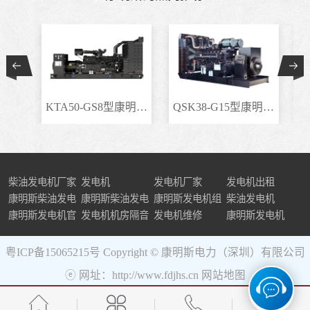
KTA50-GS8型康明斯柴..
QSK38-G15型康明斯柴..
柴油发电机厂家
发电机
发电机厂家
发电机出租
康明斯柴油发电
康明斯柴油发电
康明斯发电机组
柴油发电机
机组
康明斯发电机官
机
发电机机房隔音
发电机维修
康明斯发电机
网
粤ICP备15065215号
Copyright © 康明斯电力（深圳）有限公司
ⓔ 网址：http://www.fdjhs.cn
网站地图