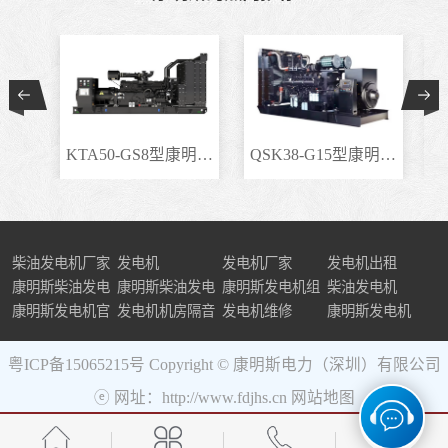
KTA50-GS8型康明斯柴..
QSK38-G15型康明斯柴..
柴油发电机厂家
发电机
发电机厂家
发电机出租
康明斯柴油发电
康明斯柴油发电
康明斯发电机组
柴油发电机
机组
康明斯发电机官
机
发电机机房隔音
发电机维修
康明斯发电机
网
粤ICP备15065215号
Copyright © 康明斯电力（深圳）有限公司
ⓔ 网址：http://www.fdjhs.cn
网站地图