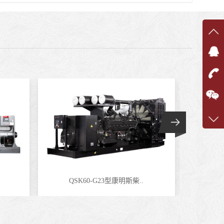
在线
在
咨询
1360
客服q
7375
QSK60-G23型康明斯柴..