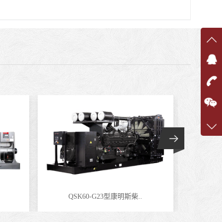
在线
在
咨询
1360
客服q
7375
QSK60-G23型康明斯柴..