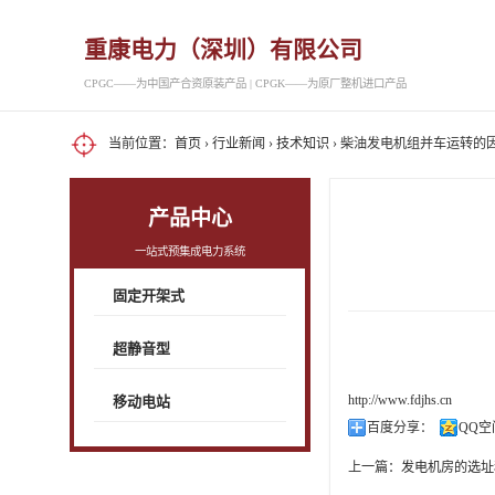
重康电力（深圳）有限公司
CPGC——为中国产合资原装产品 | CPGK——为原厂整机进口产品
当前位置：
首页
›
行业新闻
›
技术知识
› 柴油发电机组并车运转的
产品中心
一站式预集成电力系统
固定开架式
超静音型
http://www.fdjhs.cn
移动电站
百度分享：
QQ空
上一篇：
发电机房的选址