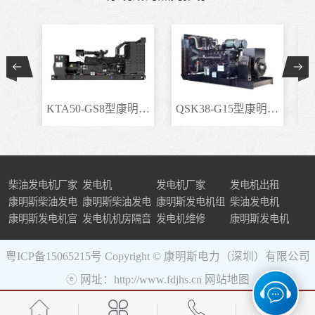
KTA50-GS8型康明斯柴..
QSK38-G15型康明斯柴..
柴油发电机厂家
发电机
发电机厂家
发电机出租
康明斯柴油发电
康明斯柴油发电
康明斯发电机组
柴油发电机
机组
康明斯发电机官
机
发电机机房隔音
发电机维修
康明斯发电机
网
粤ICP备15065215号
Copyright © 康明斯电力（深圳）有限公司
ⓔ 网址：http://www.fdjhs.cn
网站地图