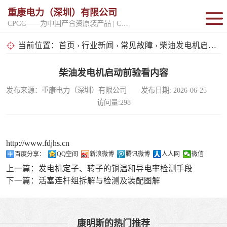
重康电力（深圳）有限公司
CPGC——为中国产合资原装产品 | CPGK——为原厂整机进口产品
固定开架式
当前位置：
首页
›
行业新闻
›
常见故障
› 柴油发电机启动前验看内容
超静音型
柴油发电机启动前验看内容
发布来源：重康电力（深圳）有限公司 发布日期: 2026-06-25
移动电站
访问量:298
http://www.fdjhs.cn
百度分享：
QQ空间
新浪微博
腾讯微博
人人网
微信
上一篇：
发电机定子、转子的铜温和导电率检测手段
下一篇：
活塞连杆组拆解与检测及装配图解
康明斯的热门推荐